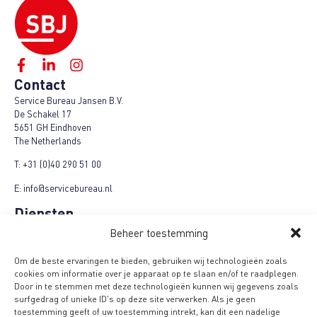
Contact
Service Bureau Jansen B.V.
De Schakel 17
5651 GH Eindhoven
The Netherlands
T:
+31 (0)40 290 51 00
E:
info@servicebureau.nl
Diensten
Marketing Fulfilment
Beheer toestemming
Logistieke fulfilment
E-Fulfilment Plus
Om de beste ervaringen te bieden, gebruiken wij technologieën zoals
Refund-Repair-Return
cookies om informatie over je apparaat op te slaan en/of te raadplegen.
Cashback campagnes
Door in te stemmen met deze technologieën kunnen wij gegevens zoals
Product + campagnes
surfgedrag of unieke ID's op deze site verwerken. Als je geen
Loyalty campagnes
toestemming geeft of uw toestemming intrekt, kan dit een nadelige