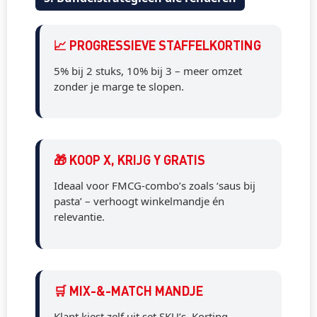
📈 PROGRESSIEVE STAFFELKORTING
5% bij 2 stuks, 10% bij 3 – meer omzet
zonder je marge te slopen.
🎁 KOOP X, KRIJG Y GRATIS
Ideaal voor FMCG-combo’s zoals ‘saus bij
pasta’ – verhoogt winkelmandje én
relevantie.
🛒 MIX-&-MATCH MANDJE
Klant kiest zelf uit set SKU’s. Korting