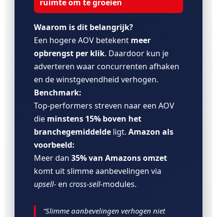
ruimte om te groeien
Waarom is dit belangrijk?
Een hogere AOV betekent
meer
opbrengst per klik
. Daardoor kun je
adverteren waar concurrenten afhaken
en de winstgevendheid verhogen.
Benchmark:
Top-performers streven naar een AOV
die
minstens 15% boven het
branchegemiddelde
ligt.
Amazon als
voorbeeld:
Meer dan
35% van Amazons omzet
komt uit slimme aanbevelingen via
upsell
- en
cross-sell
-modules.
“Slimme aanbevelingen verhogen niet