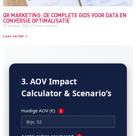
QR MARKETING: DE COMPLETE GIDS VOOR DATA EN
CONVERSIE OPTIMALISATIE
30 oktober 2024
Geen reacties
Lees verder »
3. AOV Impact
Calculator & Scenario’s
Huidige AOV (€)
i
Aantal orders per maand