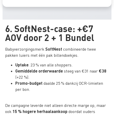
6. SoftNest-case: +€7
AOV door 2 + 1 Bundel
SoftNest
Babyverzorgings­merk
combineerde twee
pakken luiers met één pak billen­doekjes.
Uptake
: 23 % van alle shoppers.
Gemiddelde orderwaarde
€38
steeg van €31 naar
(+22 %).
Promo-budget
daalde 25 % dankzij OCR-limieten
per bon.
De campagne leverde niet alleen directe marge op, maar
15 % hogere herhaalaankoop
ook
doordat ouders