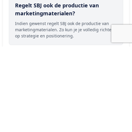
Regelt SBJ ook de productie van
marketingmaterialen?
Indien gewenst regelt SBJ ook de productie van
marketingmaterialen. Zo kun je je volledig richten
op strategie en positionering.
Wat is Fulfilment Plus bij SBJ?
Fulfilment Plus is de uitgebreide dienst van SBJ
waarbij logistiek verder gaat dan
standaardverzending, zoals bijvoorbeeld het
vervangen van componenten in producten, zoals
bij KLiTE.
Voor welk type organisaties is SBJ
geschikt als fulfilment partner?