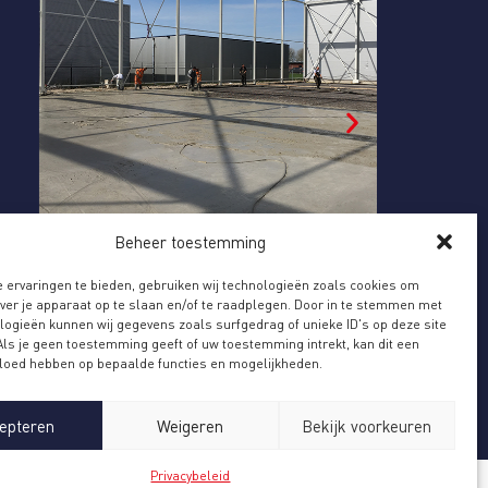
OUW NIEUWE TWEEDE LOCATIE
TOETREDI
Beheer toestemming
uw nieuwe tweede locatie Ekkersrijt, Son
Toetreding 
v verdere groei
 ervaringen te bieden, gebruiken wij technologieën zoals cookies om
over je apparaat op te slaan en/of te raadplegen. Door in te stemmen met
logieën kunnen wij gegevens zoals surfgedrag of unieke ID's op deze site
Als je geen toestemming geeft of uw toestemming intrekt, kan dit een
vloed hebben op bepaalde functies en mogelijkheden.
epteren
Weigeren
Bekijk voorkeuren
Privacybeleid