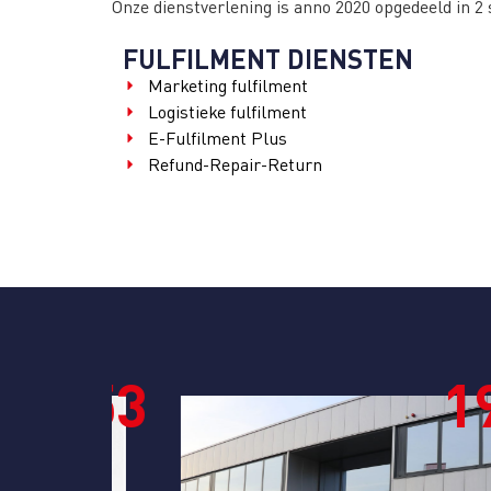
Onze dienstverlening is anno 2020 opgedeeld in 2
FULFILMENT DIENSTEN
Marketing fulfilment
Logistieke fulfilment
E-Fulfilment Plus
Refund-Repair-Return
953
196