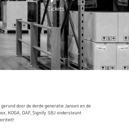
Tickets
s gerund door de derde generatie Jansen en de
oox, KOGA, DAF, Signify. SBJ ondersteunt
riteit!