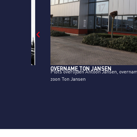
OVERNAME TON JANSEN
Plots overlijden Antoon Jansen, overname door
Philips
zoon Ton Jansen