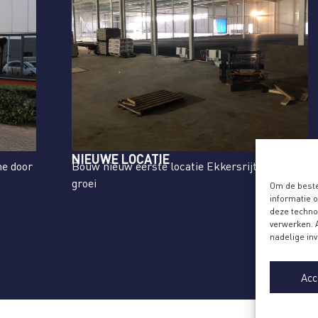
NIEUWE LOCATIE
B
Bouw nieuw eerste locatie Ekkersrijt, Son nav
Bo
groei
na
Om de beste
informatie 
deze techno
verwerken. 
nadelige in
Acc