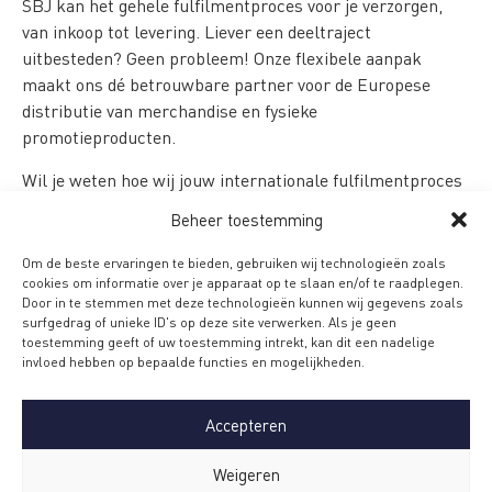
SBJ kan het gehele fulfilmentproces voor je verzorgen,
van inkoop tot levering. Liever een deeltraject
uitbesteden? Geen probleem! Onze flexibele aanpak
maakt ons dé betrouwbare partner voor de Europese
distributie van merchandise en fysieke
promotieproducten.
Wil je weten hoe wij jouw internationale fulfilmentproces
Neem contact op en plan een
kunnen optimaliseren?
Beheer toestemming
vrijblijvend adviesgesprek in!
Om de beste ervaringen te bieden, gebruiken wij technologieën zoals
cookies om informatie over je apparaat op te slaan en/of te raadplegen.
Fulfilment cases
Door in te stemmen met deze technologieën kunnen wij gegevens zoals
surfgedrag of unieke ID's op deze site verwerken. Als je geen
toestemming geeft of uw toestemming intrekt, kan dit een nadelige
invloed hebben op bepaalde functies en mogelijkheden.
Laat je inspireren door de praktijk en ontdek hoe
succesvolle organisaties met ambitie meer resultaat
Accepteren
boeken door de fulfilment geheel of gedeeltelijk aan SBJ
uit te besteden.
Weigeren