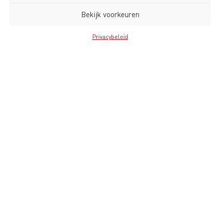
Bekijk voorkeuren
Privacybeleid
SERVICE AND AFTERCARE
FOR SIGNIFY
SBJ manages the entire European returns
process for Signify brands Philips HUE, WIZ,
with a wide range of Service and Aftercare
activities.
Lees meer
Bekijk al onze cases