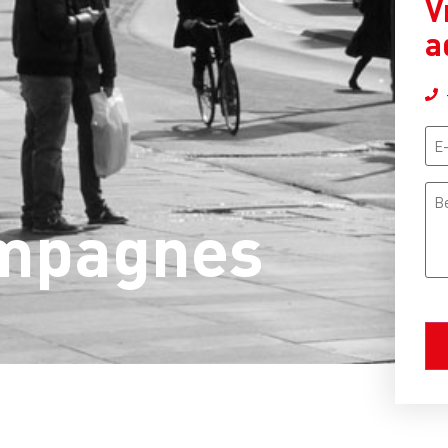
V
a
E-
ma
Ber
ampagnes
CA