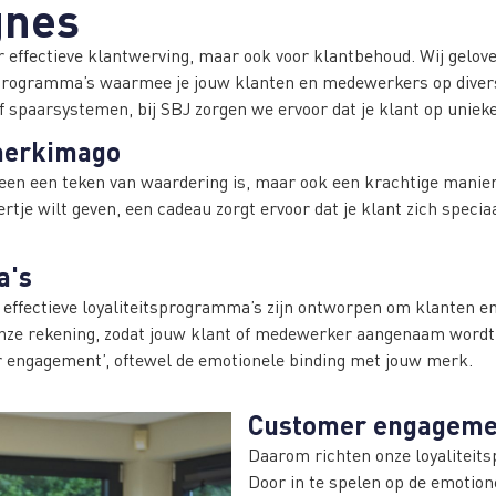
gnes
oor effectieve klantwerving, maar ook voor klantbehoud. Wij gelo
tsprogramma’s waarmee je jouw klanten en medewerkers op diver
 of spaarsystemen, bij SBJ zorgen we ervoor dat je klant op unie
 merkimago
leen een teken van waardering is, maar ook een krachtige manier 
tje wilt geven, een cadeau zorgt ervoor dat je klant zich speciaa
a's
ze effectieve loyaliteitsprogramma’s zijn ontworpen om klanten
onze rekening, zodat jouw klant of medewerker aangenaam wordt
r engagement’, oftewel de emotionele binding met jouw merk.
Customer engagemen
Daarom richten onze loyaliteit
Door in te spelen op de emotio