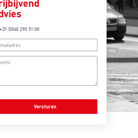
rijbijvend
dvies
+31 (0)40 290 51 00
iladres
icht
PTCHA