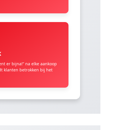
K
nt er bijna!” na elke aankoop
t klanten betrokken bij het