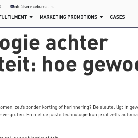
0
info@servicebureau.nl
FULFILMENT
MARKETING PROMOTIONS
CASES
ogie achter
iteit: hoe gew
omen, zelfs zonder korting of herinnering? De sleutel ligt in 
e vergroten. En met de juiste technologie kun je dit zelfs automa
aal is voor klantloyaliteit