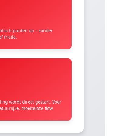
atisch punten op – zonder
 frictie.
ing wordt direct gestart. Voor
atuurlijke, moeiteloze flow.