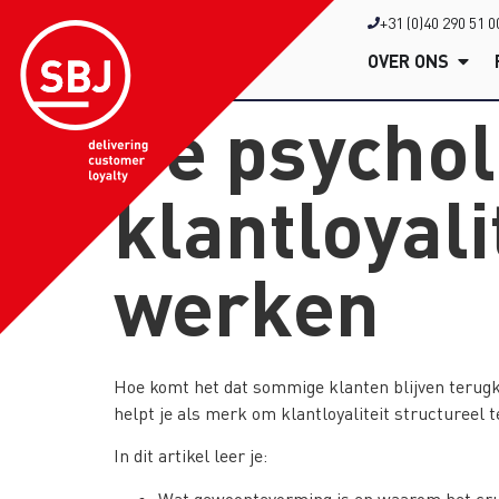
+31 (0)40 290 51 0
OVER ONS
De psychol
klantloyal
werken
Hoe komt het dat sommige klanten blijven terugk
helpt je als merk om klantloyaliteit structureel t
In dit artikel leer je:
Wat gewoontevorming is en waarom het cruci