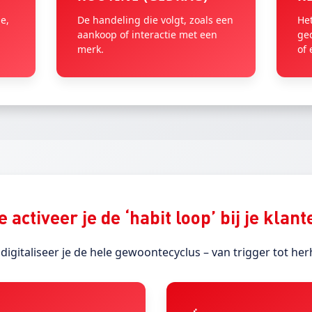
ie,
De handeling die volgt, zoals een
Het
aankoop of interactie met een
ge
merk.
of
 activeer je de ‘habit loop’ bij je klan
igitaliseer je de hele gewoontecyclus – van trigger tot her