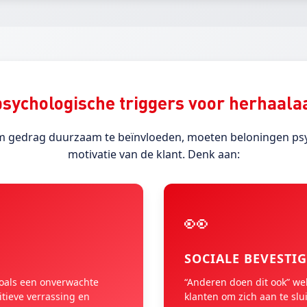
 psychologische triggers voor herhaal
Om gedrag duurzaam te beïnvloeden, moeten beloningen psyc
motivatie van de klant. Denk aan:
👀
SOCIALE BEVESTI
oals een onverwachte
“Anderen doen dit ook” we
itieve verrassing en
klanten om zich aan te slu