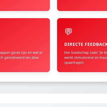
💬
DIRECTE FEEDBAC
tappen gezet zijn en wat er
Een boodschap zoals “Je be
zich gemotiveerd om door
werkt stimulerend en houd
spaartraject.