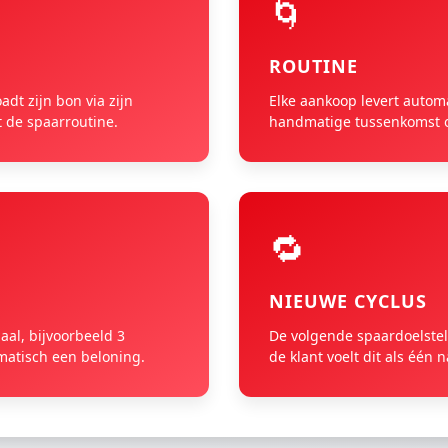
🌀
ROUTINE
adt zijn bon via zijn
Elke aankoop levert autom
t de spaarroutine.
handmatige tussenkomst of
🔁
NIEUWE CYCLUS
aal, bijvoorbeeld 3
De volgende spaardoelstell
omatisch een beloning.
de klant voelt dit als één n