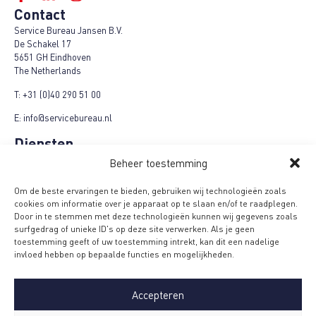
Contact
Service Bureau Jansen B.V.
De Schakel 17
5651 GH Eindhoven
The Netherlands
T:
+31 (0)40 290 51 00
E:
info@servicebureau.nl
Diensten
Marketing Fulfilment
Beheer toestemming
Logistieke fulfilment
E-Fulfilment Plus
Om de beste ervaringen te bieden, gebruiken wij technologieën zoals
Refund-Repair-Return
cookies om informatie over je apparaat op te slaan en/of te raadplegen.
Cashback campagnes
Door in te stemmen met deze technologieën kunnen wij gegevens zoals
Product + campagnes
surfgedrag of unieke ID's op deze site verwerken. Als je geen
Loyalty campagnes
toestemming geeft of uw toestemming intrekt, kan dit een nadelige
Menu
invloed hebben op bepaalde functies en mogelijkheden.
Algemene voorwaarden
MVO Code
Accepteren
Privacyverklaring
Beveiligingsmaatregelen