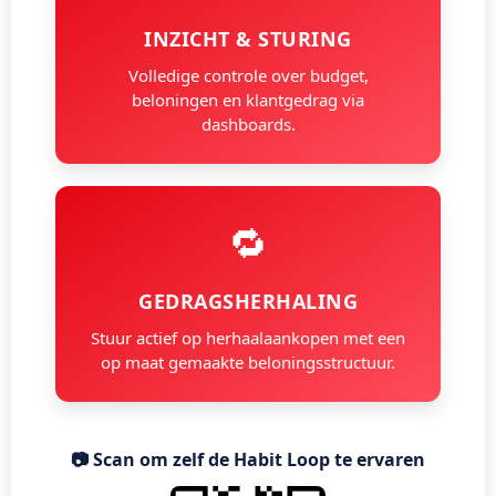
INZICHT & STURING
Volledige controle over budget,
beloningen en klantgedrag via
dashboards.
🔁
GEDRAGSHERHALING
Stuur actief op herhaalaankopen met een
op maat gemaakte beloningsstructuur.
📷 Scan om zelf de Habit Loop te ervaren