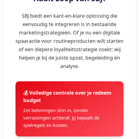
SBJ biedt een kant-en-klare oplossing die
eenvoudig te integreren is in bestaande
marketingstrategieën. Of je nu een digitale
spaaractie voor routineproducten wilt starten
of een diepere loyaliteitsstrategie zoekt: wij
helpen je bij de juiste opzet, begeleiding én
analyse.
💰 Volledige controle over je redeem
budget
Zet beloningen slim in, zonder
verrassingen achteraf. Jij bepaalt de
spelregels en kosten.