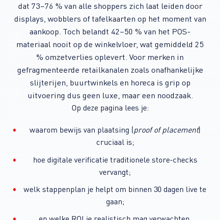
dat 73–76 % van alle shoppers zich laat leiden door
displays, wobblers of tafelkaarten op het moment van
aankoop. Toch belandt 42–50 % van het POS-
materiaal nooit op de winkelvloer, wat gemiddeld 25
% omzetverlies oplevert. Voor merken in
gefragmenteerde retailkanalen zoals onafhankelijke
slijterijen, buurtwinkels en horeca is grip op
uitvoering dus geen luxe, maar een noodzaak.
Op deze pagina lees je:
waarom bewijs van plaatsing (
proof of placement
)
cruciaal is;
hoe digitale verificatie traditionele store-checks
vervangt;
welk stappenplan je helpt om binnen 30 dagen live te
gaan;
en welke ROI je realistisch mag verwachten.