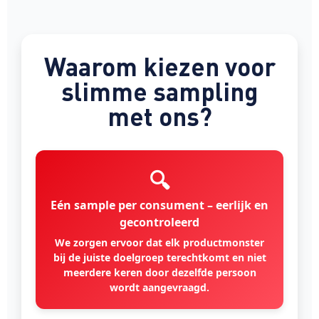
Waarom kiezen voor
slimme sampling
met ons?
🔍
Eén sample per consument – eerlijk en
gecontroleerd
We zorgen ervoor dat elk productmonster
bij de juiste doelgroep terechtkomt en niet
meerdere keren door dezelfde persoon
wordt aangevraagd.