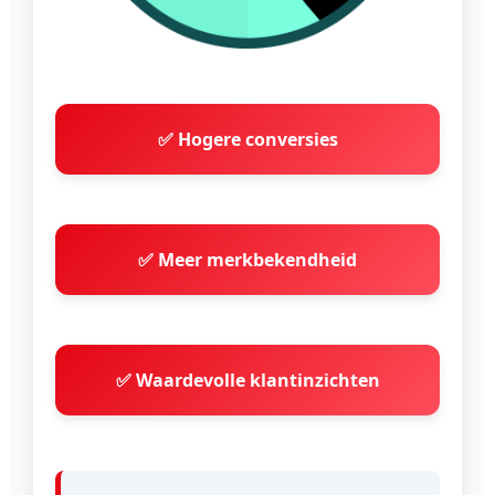
✅ Hogere conversies
✅ Meer merkbekendheid
✅ Waardevolle klantinzichten