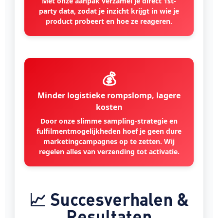
Met onze aanpak verzamel je direct 1st-
party data, zodat je inzicht krijgt in wie je
product probeert en hoe ze reageren.
💰
Minder logistieke rompslomp, lagere
kosten
Door onze slimme sampling-strategie en
fulfilmentmogelijkheden hoef je geen dure
marketingcampagnes op te zetten. Wij
regelen alles van verzending tot activatie.
📈 Succesverhalen &
Resultaten