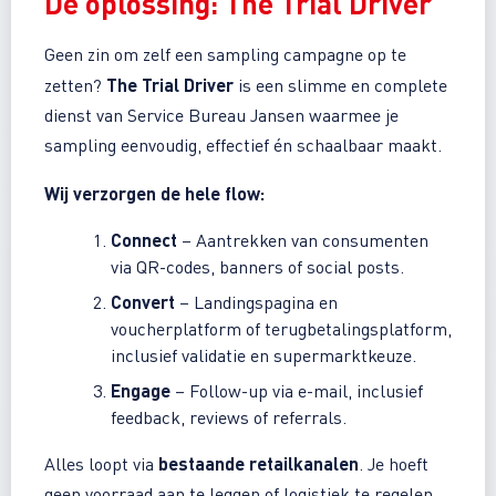
De oplossing:
The Trial Driver
Geen zin om zelf een sampling campagne op te
The Trial Driver
zetten?
is een slimme en complete
dienst van Service Bureau Jansen waarmee je
sampling eenvoudig, effectief én schaalbaar maakt.
Wij verzorgen de hele flow:
Connect
– Aantrekken van consumenten
via QR-codes, banners of social posts.
Convert
– Landingspagina en
voucherplatform of terugbetalingsplatform,
inclusief validatie en supermarktkeuze.
Engage
– Follow-up via e-mail, inclusief
feedback, reviews of referrals.
bestaande retailkanalen
Alles loopt via
. Je hoeft
geen voorraad aan te leggen of logistiek te regelen.