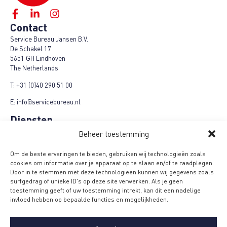
Contact
Service Bureau Jansen B.V.
De Schakel 17
5651 GH Eindhoven
The Netherlands
T:
+31 (0)40 290 51 00
E:
info@servicebureau.nl
Diensten
Marketing Fulfilment
Beheer toestemming
Logistieke fulfilment
E-Fulfilment Plus
Om de beste ervaringen te bieden, gebruiken wij technologieën zoals
Refund-Repair-Return
cookies om informatie over je apparaat op te slaan en/of te raadplegen.
Cashback campagnes
Door in te stemmen met deze technologieën kunnen wij gegevens zoals
Product + campagnes
surfgedrag of unieke ID's op deze site verwerken. Als je geen
Loyalty campagnes
toestemming geeft of uw toestemming intrekt, kan dit een nadelige
Menu
invloed hebben op bepaalde functies en mogelijkheden.
Algemene voorwaarden
MVO Code