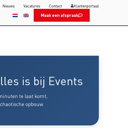
Nieuws
Vacatures
Contact
Klantenportaal
Maak een afspraak
es is bij Events
 minuten te laat komt,
 chaotische opbouw.