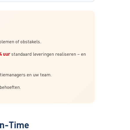
blemen of obstakels.
4 uur
standaard leveringen realiseren – en
catiemanagers en uw team.
behoeften.
in-Time