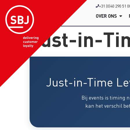
+31 (0)40 290 51 0
OVER ONS
Just-in-Ti
Just-in-Time Le
Bij events is timing 
kan het verschil b