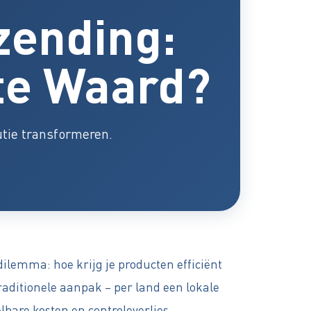
zending:
te Waard?
utie transformeren.
dilemma: hoe krijg je producten efficiënt
traditionele aanpak – per land een lokale
bare kosten en controleverlies.