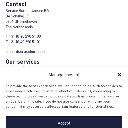
Contact
Service Bureau Jansen B.V.
De Schakel 17
5651 GH Eindhoven
The Netherlands
T:
+31 (0)40 290 51 00
F:
+31 (0)40 290 51 01
E:
info@servicebureau.nl
Our services
Marketing Fulfilment
Logistics fulfilment
Manage consent
E-Fulfilment Plus
Refund-Repair-Return
To provide the best experiences, we use technologies such as cookies to
Cashback campaigns
store and/or retrieve information about your device. By consenting to
Product Plus campaigns
these technologies, we can process data such as browsing behavior or
Loyalty campaigns
unique IDs on this site. If you do not give consent or withdraw your
Menu
consent, it may adversely affect certain features and functionalities.
Terms and conditions
MVO Code
Accept
Privacy policy