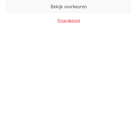
Bekijk voorkeuren
Privacybeleid
Bekijk al onze cases
Contact
Service Bureau Jansen B.V.
De Schakel 17
5651 GH Eindhoven
The Netherlands