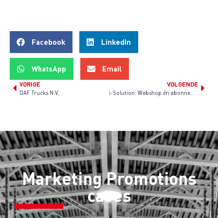
Facebook
LinkedIn
WhatsApp
Email
VORIGE
VOLGENDE
DAF Trucks N.V.
i-Solution: Webshop én abonnementsservice
Marketing Promotions
cases