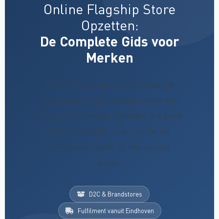
Online Flagship Store
Opzetten:
De Complete Gids voor
Merken
Van D2C-brandstore tot tijdelijke
campagne-shop: ontdek hoe je een
online merkwinkel lanceert die jouw
merk versterkt — en welke rol
fulfilment speelt in het succes
ervan.
D2C & Brandstores
Fulfilment vanuit Eindhoven