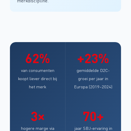
merkdiscipline.
62%
+23%
van consumenten
gemiddelde D2C-
koopt liever direct bij
groei per jaar in
het merk
Europa (2019–2024)
3×
70+
hogere marge via
jaar SBJ-ervaring in