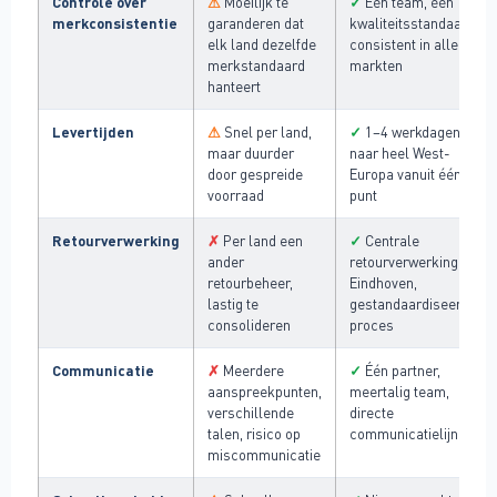
Controle over
⚠
✓
Moeilijk te
Eén team, één
merkconsistentie
garanderen dat
kwaliteitsstandaard,
elk land dezelfde
consistent in alle
merkstandaard
markten
hanteert
Levertijden
⚠
✓
Snel per land,
1–4 werkdagen
maar duurder
naar heel West-
door gespreide
Europa vanuit één
voorraad
punt
Retourverwerking
✗
✓
Per land een
Centrale
ander
retourverwerking in
retourbeheer,
Eindhoven,
lastig te
gestandaardiseerd
consolideren
proces
Communicatie
✗
✓
Meerdere
Één partner,
aanspreekpunten,
meertalig team,
verschillende
directe
talen, risico op
communicatielijn
miscommunicatie