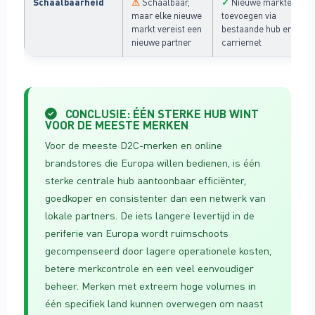
Schaalbaarheid
⚠
✓
Schaalbaar,
Nieuwe markten
maar elke nieuwe
toevoegen via
markt vereist een
bestaande hub en
nieuwe partner
carriernet
CONCLUSIE: ÉÉN STERKE HUB WINT
VOOR DE MEESTE MERKEN
Voor de meeste D2C-merken en online
brandstores die Europa willen bedienen, is één
sterke centrale hub aantoonbaar efficiënter,
goedkoper en consistenter dan een netwerk van
lokale partners. De iets langere levertijd in de
periferie van Europa wordt ruimschoots
gecompenseerd door lagere operationele kosten,
betere merkcontrole en een veel eenvoudiger
beheer. Merken met extreem hoge volumes in
één specifiek land kunnen overwegen om naast