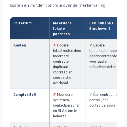
kosten en minder controle over de merkervaring.
Criterium
Meerdere
Één hub (SBJ
lokale
Eindhoven)
partners
Kosten
✗
✓
Hogere
Lagere
totaalkosten door
totaalkosten door
meerdere
geconcentreerde
contracten,
voorraad en
duplicaat
schaalvoordelen
voorraad en
coördinatie-
overhead
Complexiteit
✗
✓
Meerdere
Één contract, één
systemen,
portaal, één
contactpersonen
contactpersoon
en SLA's om te
beheren