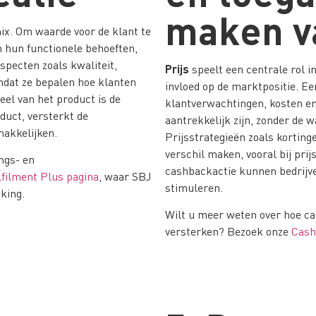
maken v
x. Om waarde voor de klant te
n hun functionele behoeften,
specten zoals kwaliteit,
Prijs
speelt een centrale rol i
omdat ze bepalen hoe klanten
invloed op de marktpositie. Ee
eel van het product is de
klantverwachtingen, kosten en
uct, versterkt de
aantrekkelijk zijn, zonder de 
makkelijken.
Prijsstrategieën zoals kortin
verschil maken, vooral bij pri
ngs- en
cashbackactie kunnen bedrijve
filment Plus pagina
, waar SBJ
stimuleren.
king.
Wilt u meer weten over hoe c
versterken? Bezoek onze
Cash