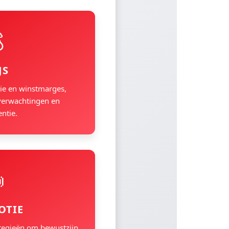

JS
ie en winstmarges,
verwachtingen en
ntie.

OTIE
tegieën om bewustzijn