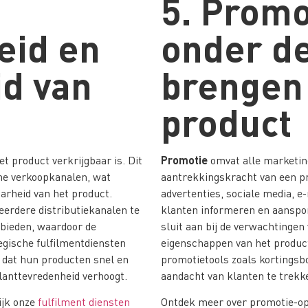
5. Promo
eid en
onder d
id van
brengen 
product
Promotie
t product verkrijgbaar is. Dit
omvat alle marketing
ine verkoopkanalen, wat
aantrekkingskracht van een pr
aarheid van het product.
advertenties, sociale media, e
eerdere distributiekanalen te
klanten informeren en aanspor
 bieden, waardoor de
sluit aan bij de verwachtingen
gische fulfilmentdiensten
eigenschappen van het product
 dat hun producten snel en
promotietools zoals kortingsb
klanttevredenheid verhoogt.
aandacht van klanten te trekk
ijk onze
fulfilment diensten
Ontdek meer over promotie-op