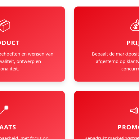
📦

ODUCT
PRI
behoeften en wensen van
Bepaalt de marktposit
waliteit, ontwerp en
afgestemd op klant
onaliteit.
concurre
📍

AATS
PROM
baarheid, met focus op
Benadrukt marketingstra