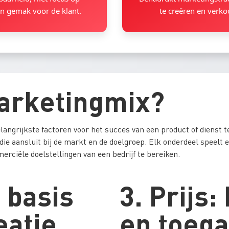
en gemak voor de klant.
te creëren en verko
Marketingmix?
ngrijkste factoren voor het succes van een product of dienst te
e aansluit bij de markt en de doelgroep. Elk onderdeel speelt e
ciële doelstellingen van een bedrijf te bereiken.
 basis
3. Prijs:
eatie
en toega