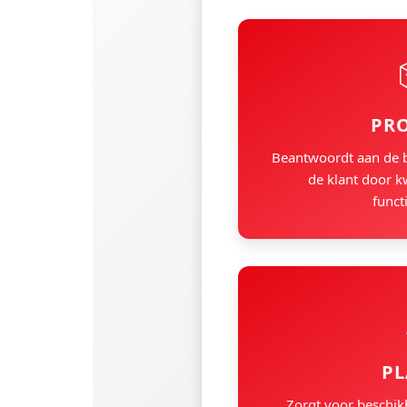
PR
Beantwoordt aan de 
de klant door k
functi
PL
Zorgt voor beschik