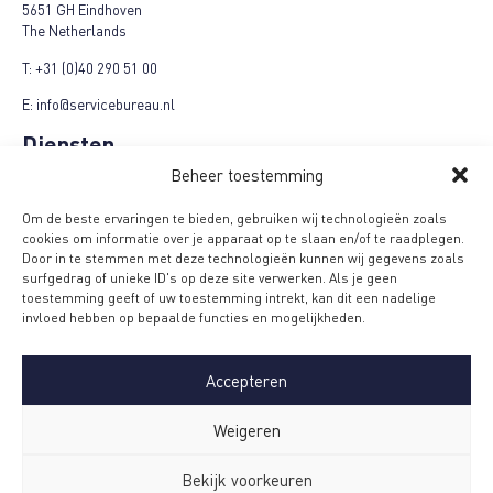
5651 GH Eindhoven
The Netherlands
T:
+31 (0)40 290 51 00
E:
info@servicebureau.nl
Diensten
Marketing Fulfilment
Beheer toestemming
Logistieke fulfilment
E-Fulfilment Plus
Om de beste ervaringen te bieden, gebruiken wij technologieën zoals
Refund-Repair-Return
cookies om informatie over je apparaat op te slaan en/of te raadplegen.
Cashback campagnes
Door in te stemmen met deze technologieën kunnen wij gegevens zoals
Product + campagnes
surfgedrag of unieke ID's op deze site verwerken. Als je geen
Loyalty campagnes
toestemming geeft of uw toestemming intrekt, kan dit een nadelige
Menu
invloed hebben op bepaalde functies en mogelijkheden.
Algemene voorwaarden
MVO Code
Accepteren
Privacyverklaring
Beveiligingsmaatregelen
Certificeringen
Weigeren
Werken bij SBJ
Bekijk voorkeuren