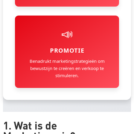
📣
PROMOTIE
Benadrukt marketingstrategieën om
bewustzijn te creëren en verkoop te
stimuleren.
1. Wat is de