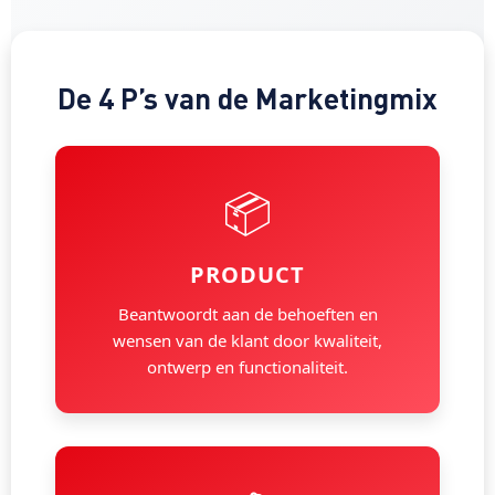
De 4 P’s van de Marketingmix
📦
PRODUCT
Beantwoordt aan de behoeften en
wensen van de klant door kwaliteit,
ontwerp en functionaliteit.