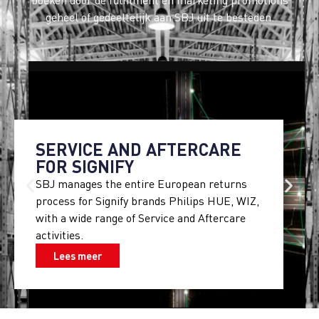
boeken door de fulfilment en marketing promotions
geheel of gedeeltelijk aan SBJ uit te besteden.
SERVICE AND AFTERCARE
FOR SIGNIFY
SBJ manages the entire European returns
process for Signify brands Philips HUE, WIZ,
with a wide range of Service and Aftercare
activities.
Lees meer