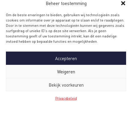
Beheer toestemming
Bekijk al onze cases
Om de beste ervaringen te bieden, gebruiken wij technologieën zoals
cookies om informatie over je apparaat op te slaan en/of te raadplegen.
Door in te stemmen met deze technologieën kunnen wij gegevens zoals
surfgedrag of unieke ID's op deze site verwerken. Als je geen
toestemming geeft of uw toestemming intrekt, kan dit een nadelige
invloed hebben op bepaalde functies en mogelijkheden.
Accepteren
Weigeren
Bekijk voorkeuren
Contact
Privacybeleid
Service Bureau Jansen B.V.
De Schakel 17
5651 GH Eindhoven
The Netherlands
T:
+31 (0)40 290 51 00