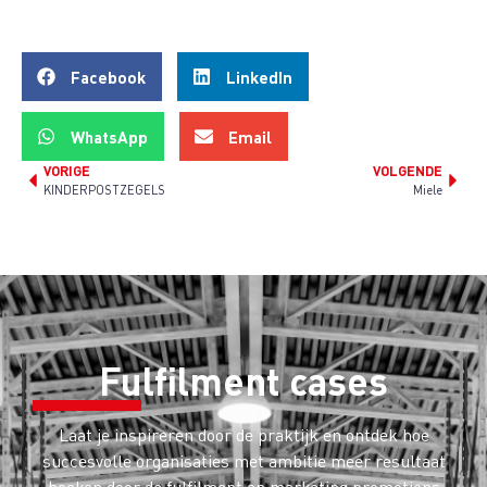
Facebook
LinkedIn
WhatsApp
Email
VORIGE
VOLGENDE
KINDERPOSTZEGELS
Miele
Fulfilment
cases
Laat je inspireren door de praktijk en ontdek hoe
succesvolle organisaties met ambitie meer resultaat