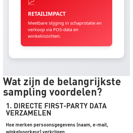
📈
RETAILIMPACT
Meetbare stijging in schaprotatie en
verkoop via POS-data en
winkelinzichten.
Wat zijn de belangrijkste
sampling voordelen?
1. DIRECTE FIRST-PARTY DATA
VERZAMELEN
Hoe merken persoonsgegevens (naam, e-mail,
winkelvoorkeur) verkrijgen