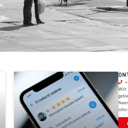
ON
+
Wilt
gebi
Neem
info