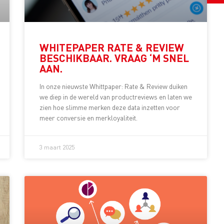
WHITEPAPER RATE & REVIEW
BESCHIKBAAR. VRAAG ‘M SNEL
AAN.
In onze nieuwste Whittpaper: Rate & Review duiken
we diep in de wereld van productreviews en laten we
zien hoe slimme merken deze data inzetten voor
meer conversie en merkloyaliteit.
3 maart 2025