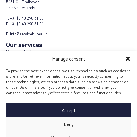
5651 GH Eindhoven
The Netherlands
T:
+31 (0)40 290 51 00
F:
+31 (0)40 290 51 01
E:
info@servicebureau.nl
Our services
Marketing Fulfilment
Logistics fulfilment
Manage consent
E-Fulfilment Plus
Refund-Repair-Return
To provide the best experiences, we use technologies such as cookies to
Cashback campaigns
store and/or retrieve information about your device. By consenting to
Product Plus campaigns
these technologies, we can process data such as browsing behavior or
Loyalty campaigns
unique IDs on this site. If you do not give consent or withdraw your
Menu
consent, it may adversely affect certain features and functionalities.
Terms and conditions
MVO Code
Accept
Privacy policy
Safety measures
Certification
Deny
Work at SBJ